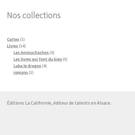
Nos collections
1
Cartes
1
produit
14
Livres
14
produits
3
Les Animuchachos
3
produits
5
Les livres qui font du bien
5
4
produits
Luka le dragon
4
1
produits
romans
1
produit
Éditions La Californie, éditeur de talents en Alsace.