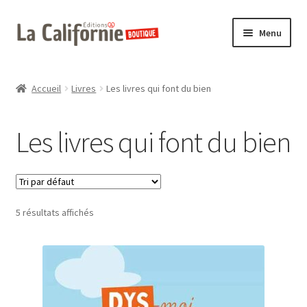
Aller
Aller
Menu
à
au
la
contenu
Nos livres
navigation
Accueil
Livres
Les livres qui font du bien
Nos ateliers
Les livres qui font du bien
Foire Aux Questions
Panier
5 résultats affichés
Contactez-nous
La Californie