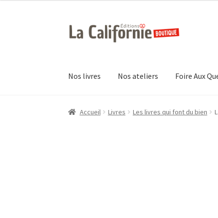
Aller
Aller
à
au
la
contenu
navigation
Nos livres
Nos ateliers
Foire Aux Qu
Accueil
Livres
Les livres qui font du bien
L