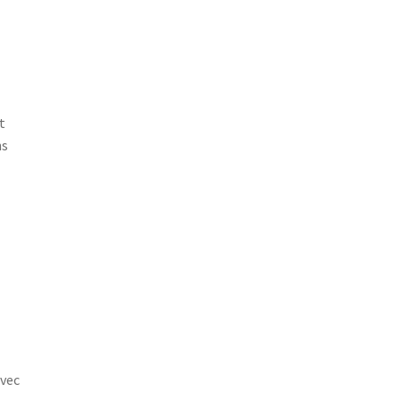
t
ns
vec