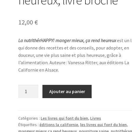
12,00
€
La nutrithérHAPPY! manger mieux, ça rend heureux
est un l
qui donne des recettes et des conseils, pour adopter, en
douceur, une vie plus saine et plus heureuse, grâce à
l’alimentation. Auteure : Vanessa Ritter, aux éditions La
Californie en Alsace.
quantité
Ajouter au panier
de
La
nutrithérHAPPY!
manger
Catégories :
Les livres qui font du bien
,
Livres
Étiquettes :
éditions la californie
,
les livres qui font du bien
,
mieux,
mangeur mieux ça rend heureux
,
nourriture saine
,
nutrithérap