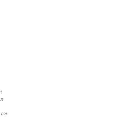
t
us
 nos