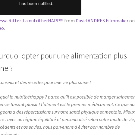
ssa Ritter-La nutritherHAPPY!
from
David ANDRES Filmmaker
on
eo
.
urquoi opter pour une alimentation plus
ine ?
conseils et des recettes pour une vie plus saine !
quoi la nutrithérhappy ? parce qu’il est possible de manger sainemen
 en se faisant plaisir ! L’aliment est le premier médicament. Ce que no
eons a des répercussions sur notre santé physique et mentale. Mieux
re : avec un régime équilibré et personnalisé selon notre mode de vie,
cédents et nos envies, nous parvenons à éviter bon nombre de
gréments.