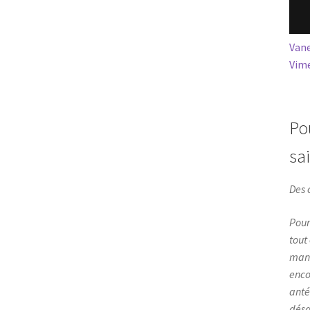
Vane
Vim
Po
sa
Des 
Pour
tout
mang
enco
anté
désa