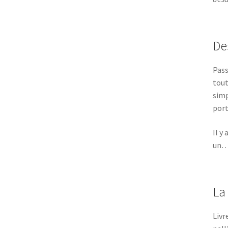
De
Pass
tout
simp
port
Il y
un
La
Livr