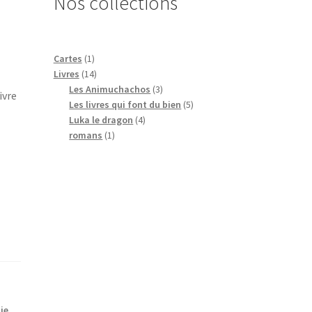
Nos collections
1
Cartes
1
produit
14
Livres
14
produits
3
Les Animuchachos
3
ivre
produits
5
Les livres qui font du bien
5
4
produits
Luka le dragon
4
1
produits
romans
1
produit
ie
,