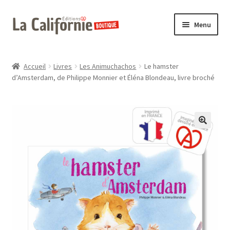
Aller
Aller
Menu
à
au
la
contenu
Nos livres
navigation
Accueil
Livres
Les Animuchachos
Le hamster
d’Amsterdam, de Philippe Monnier et Éléna Blondeau, livre broché
Nos ateliers
Foire Aux Questions
Panier
🔍
Contactez-nous
La Californie