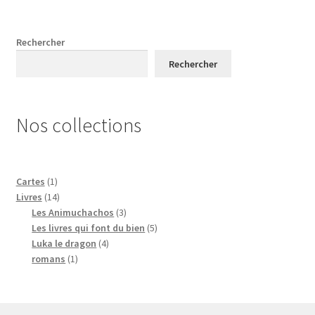
Rechercher
Rechercher
Nos collections
1
Cartes
1
produit
14
Livres
14
produits
3
Les Animuchachos
3
produits
5
Les livres qui font du bien
5
4
produits
Luka le dragon
4
1
produits
romans
1
produit