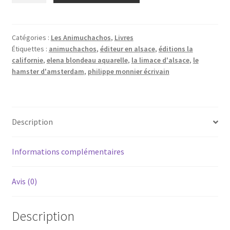
Le
hamster
d'Amsterdam,
Catégories :
Les Animuchachos
,
Livres
Étiquettes :
animuchachos
,
éditeur en alsace
,
éditions la
de
californie
,
elena blondeau aquarelle
,
la limace d'alsace
,
le
Philippe
hamster d'amsterdam
,
philippe monnier écrivain
Monnier
et
Éléna
Blondeau,
Description
livre
broché
Informations complémentaires
Avis (0)
Description