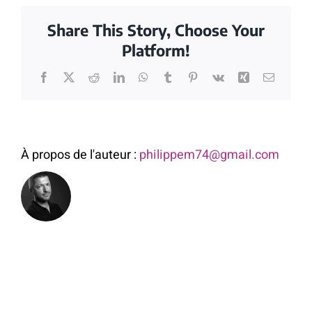
Share This Story, Choose Your
Platform!
Facebook
X
Reddit
LinkedIn
WhatsApp
Tumblr
Pinterest
Vk
Xing
Email
À propos de l'auteur :
philippem74@gmail.com