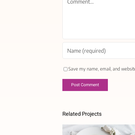
Save my name, email, and website 
Related Projects