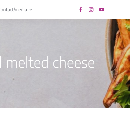
Contact/media
nd melted cheese