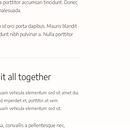
la porttitor accumsan tincidunt. Donec
 malesuada.
 id orci porta dapibus. Mauris blandit
idunt nibh pulvinar a. Nulla porttitor
it all together
quam vehicula elementum sed sit amet dui.
d imperdiet et, porttitor at sem.
quam vehicula elementum sed sit.
, convallis a pellentesque nec,