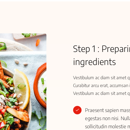
Step 1 : Prepar
ingredients
Vestibulum ac diam sit amet 
Curabitur arcu erat, accumsan i
Vestibulum ac diam sit amet 
Praesent sapien massa
egestas non nisi. Nul
sollicitudin molestie