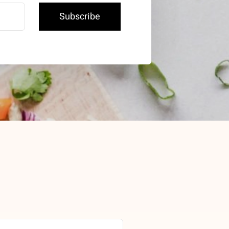
Subscribe