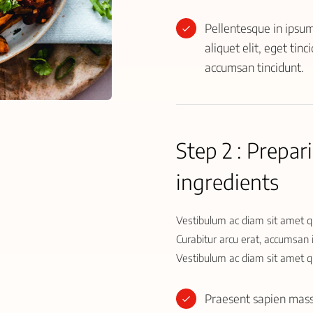
Pellentesque in ipsum
aliquet elit, eget tinc
accumsan tincidunt.
Step 2 : Prepar
ingredients
Vestibulum ac diam sit amet 
Curabitur arcu erat, accumsan i
Vestibulum ac diam sit amet 
Praesent sapien massa