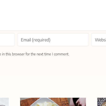
in this browser for the next time I comment.