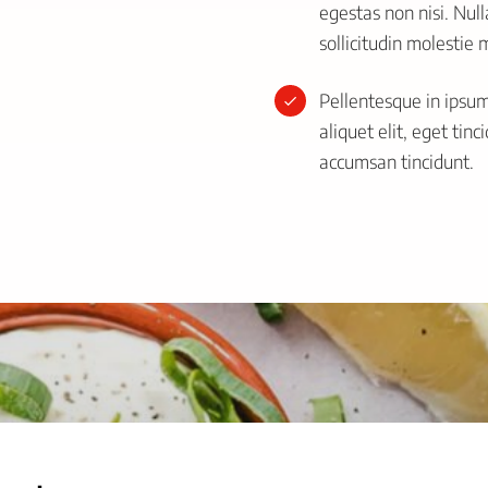
egestas non nisi. Nul
sollicitudin molestie
Pellentesque in ipsum
aliquet elit, eget tinc
accumsan tincidunt.