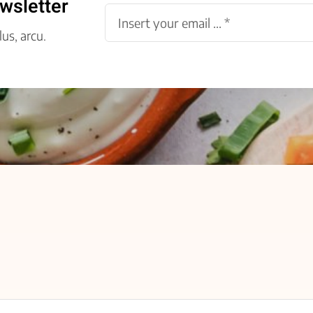
wsletter
us, arcu.